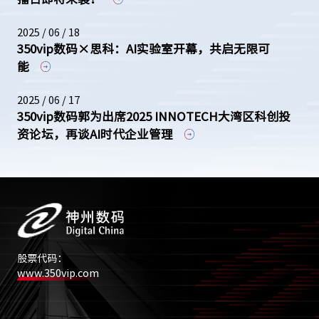
2025 / 06 / 18
350vip数码×思科：AI实验室开幕，共启无限可
能
2025 / 06 / 17
350vip数码郭为出席2025 INNOTECH大湾区科创投
资论坛，再谈AI时代企业管理
股票代码：
www.350vip.com