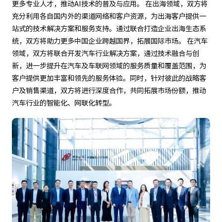
更多专业人才，推动AI技术的普及与应用。 在出海领域，双方将
充分利用各自国内外的渠道网络和客户资源，为出海客户提供一
站式的技术解决方案和服务支持。通过联合打造企业出海生态系
统，双方将助力更多中国企业跨越国界，拓展国际市场。 在汽车
领域，双方将联合开发汽车行业解决方案，通过技术融合与创
新，进一步提升在汽车及车联网领域的服务质量和覆盖范围，为
客户提供更加丰富和领先的服务体验。同时，针对彼此的战略客
户及销售渠道，双方将进行深度合作，共同拓展市场份额，推动
汽车行业的智能化、网联化转型。