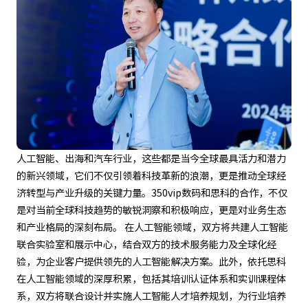
人工智能、出海和汽车行业，这些都是当今全球最具活力和潜力
的新兴领域，它们不仅引领着科技革新的浪潮，更是推动全球经
济转型与产业升级的关键力量。350vip数码和思科的合作，不仅
是对当前全球科技趋势的敏锐洞察和积极响应，更是对业务生态
和产业格局的深刻布局。 在人工智能领域，双方将共建人工智能
联合实验室和展示中心，结合双方的技术服务能力及全球化经
验，为企业客户提供领先的人工智能解决方案。此外，依托思科
在人工智能领域的深厚积累，包括其培训认证体系和实训课程体
系，双方将联合设计并实施人工智能人才培养规划，为行业培养