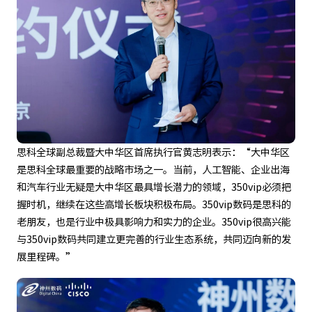
思科全球副总裁暨大中华区首席执行官黄志明表示：“大中华区
是思科全球最重要的战略市场之一。当前，人工智能、企业出海
和汽车行业无疑是大中华区最具增长潜力的领域，350vip必须把
握时机，继续在这些高增长板块积极布局。350vip数码是思科的
老朋友，也是行业中极具影响力和实力的企业。350vip很高兴能
与350vip数码共同建立更完善的行业生态系统，共同迈向新的发
展里程碑。”