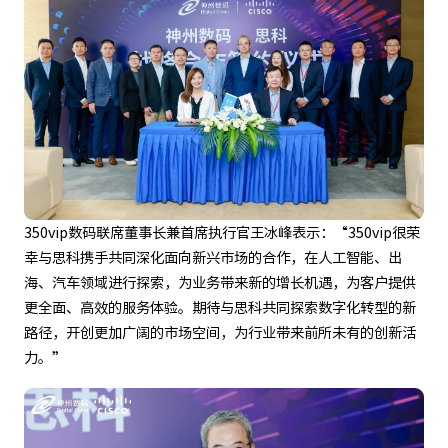
350vip数码联席董事长兼首席执行官王冰峰表示：“350vip很荣
幸与思科携手共同深化面向新兴市场的合作，在人工智能、出
海、汽车领域进行探索，为业务带来新的增长机遇，为客户提供
更全面、高效的服务体验。期待与思科共同探索数字化转型的新
路径，开创更加广阔的市场空间，为行业带来前所未有的创新活
力。”